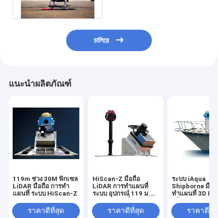
Long พิสัย
চালিয়ে
แนะนำผลิตภัณฑ์
119m ช่วง 30M พิกเซล
HiScan-Z มือถือ
ระบบ iAqua
LiDAR มือถือ การทำ
LiDAR การทำแผนที่
Shipborne มือถ
แผนที่ ระบบ HiScan-Z
ระบบ อุปกรณ์ 119 ม.
ทำแผนที่ 3D Li
ระยะ 1 มม. ที่ 50 ม.
พร้อมอัตราการ
ความแม่นยำ
500,000 Pts/วิ
ราคาดีที่สุด
ราคาดีที่สุด
ราคาดีที่ส