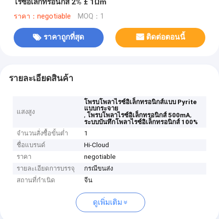
ไรซ์อิเล็กทรอนิกส์ 2% ± 1Ωm
ราคา：negotiable
MOQ：1
ราคาถูกที่สุด
ติดต่อตอนนี้
รายละเอียดสินค้า
โพรบโพลาไรซ์อิเล็กทรอนิกส์แบบ Pyrite
แบบกระจาย
แสงสูง
,
,
โพรบโพลาไรซ์อิเล็กทรอนิกส์ 500mA
ระบบบันทึกโพลาไรซ์อิเล็กทรอนิกส์ 100%
จำนวนสั่งซื้อขั้นต่ำ
1
ชื่อแบรนด์
Hi-Cloud
ราคา
negotiable
รายละเอียดการบรรจุ
กรณีขนส่ง
สถานที่กำเนิด
จีน
ดูเพิ่มเติม