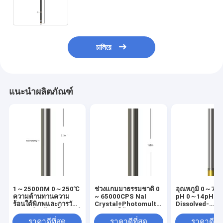
চালিয়ে
แนะนำผลิตภัณฑ์
1～2500ΩM 0～250℃
ช่วงแกมมาธรรมชาติ 0
อุณหภูมิ 0～75℃
ความต้านทานความ
~ 65000CPS NaI
pH 0～14pH
ร้อนใต้พิภพและการวัด
Crystal+Photomultiplier
Dissolved-
ความเอียงด้วยเซ็นเซอร์
อุณหภูมิใต้
oxygen0~50p
ความต้านทานแพลตติ
พิภพ&แกมมา
Water Quality
ราคาดีที่สุด
ราคาดีที่สุด
ราคาดีที่ส