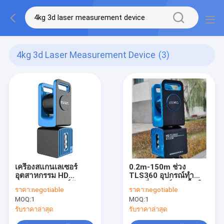
4kg 3d Laser Measurement Device
(3)
เครื่องสแกนเลเซอร์
0.2m-150m ช่วง
อุตสาหกรรม HD
TLS360 อุปกรณ์ทำ
TLS360 อุปกรณ์วัด
แผนที่เลเซอร์ภาคพื้นดิน
ราคา:
negotiable
ราคา:
negotiable
เลเซอร์ 3 มิติน้ำหนักเบา
3D เลเซอร์สแกนเนอร์
MOQ:
1
MOQ:
1
4 กก.
กลางแจ้ง
รับราคาล่าสุด
รับราคาล่าสุด