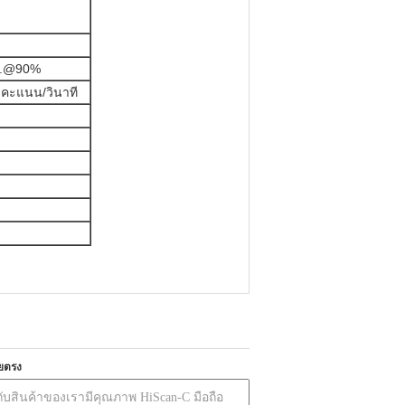
ม.@90%
 คะแนน/วินาที
ยตรง