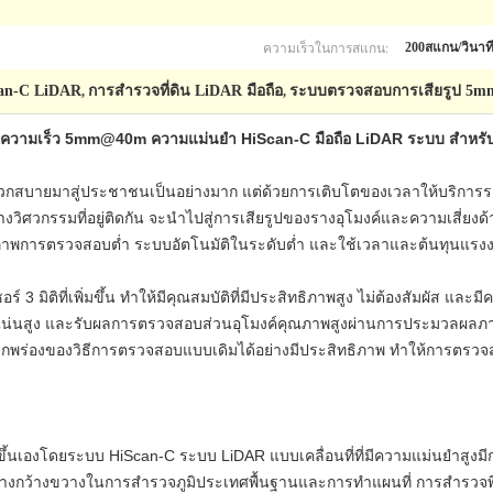
ความเร็วในการสแกน:
200สแกน/วินาท
can-C LiDAR
การสำรวจที่ดิน LiDAR มือถือ
ระบบตรวจสอบการเสียรูป 5
,
,
ความเร็ว 5mm@40m ความแม่นยำ HiScan-C มือถือ LiDAR ระบบ สำหรับ
กสบายมาสู่ประชาชนเป็นอย่างมาก แต่ด้วยการเติบโตของเวลาให้บริการ
ิศวกรรมที่อยู่ติดกัน จะนำไปสู่การเสียรูปของรางอุโมงค์และความเสี่ยง
ธิภาพการตรวจสอบต่ำ ระบบอัตโนมัติในระดับต่ำ และใช้เวลาและต้นทุนแร
์ 3 มิติที่เพิ่มขึ้น ทำให้มีคุณสมบัติที่มีประสิทธิภาพสูง ไม่ต้องสัมผัส แล
แน่นสูง และรับผลการตรวจสอบส่วนอุโมงค์คุณภาพสูงผ่านการประมวลผลภา
กพร่องของวิธีการตรวจสอบแบบเดิมได้อย่างมีประสิทธิภาพ ทำให้การตรวจสอ
ึ้นเองโดยระบบ HiScan-C ระบบ LiDAR แบบเคลื่อนที่ที่มีความแม่นยำสูงมีก
ย่างกว้างขวางในการสำรวจภูมิประเทศพื้นฐานและการทำแผนที่ การสำรวจ