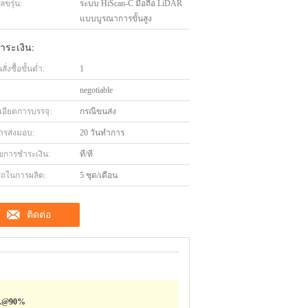
ขรุ่น:
ระบบ HiScan-C มือถือ LiDAR
แบบบูรณาการขั้นสูง
ำระเงิน:
่งซื้อขั้นต่ำ:
1
negotiable
เอียดการบรรจุ:
กรณีขนส่ง
ารส่งมอบ:
20 วันทำการ
ไขการชำระเงิน:
ที/ที
ถในการผลิต:
5 ชุด/เดือน
ติดต่อ
0ม.@90%