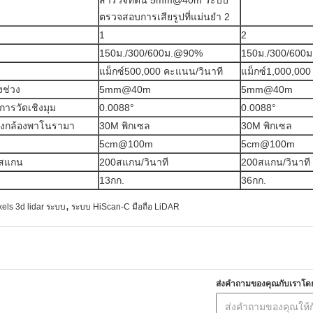
1
2
150ม./300/600ม.@90%
150ม./300/600
แม็กซ์500,000 คะแนน/วินาที
แม็กซ์1,000,000
ช่วง
5mm@40m
5mm@40m
ารวัดเชิงมุม
0.0088°
0.0088°
องกล้องพาโนรามา
30M พิกเซล
30M พิกเซล
5cm@100m
5cm@100m
รสแกน
200สแกน/วินาที
200สแกน/วินาที
13กก.
36กก.
,
els 3d lidar ระบบ
ระบบ HiScan-C มือถือ LiDAR
ส่งคำถามของคุณกับเราโด