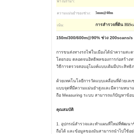
พาโนรามา:
ความแม่นยำของช่วง:
5mm@40m
เน้น:
การสำรวจที่ดิน HiS
150m/300/600m@90% ช่วง 200scans/s 
การขนส่งทางรถไฟในเมืองได้นำความสะดว
โดยรอบ ตลอดจนอิทธิพลของการก่อสร้างทางว
วิธีการตรวจสอบอุโมงค์แบบเดิมมีประสิท
ด้วยเทคโนโลยีการวัดแบบเคลื่อนที่ด้วยเลเซอร
แบบจุดที่มีความแม่นยำสูงและมีความหนา
ถือ Measuring ระบบ สามารถแก้ปัญหาข้อบ
คุณสมบัติ
1. อุปกรณ์สำรวจและทำแผนที่ใหม่ที่พัฒนาข
ถือได้ และข้อมูลของมันสามารถนำไปใช้อ