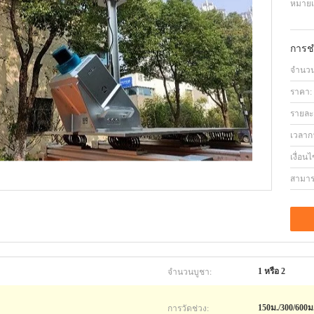
หมายเล
การช
จำนวนสั
ราคา:
รายละ
เวลาก
เงื่อน
สามาร
จำนวนบูชา:
1 หรือ 2
การวัดช่วง:
150ม./300/60