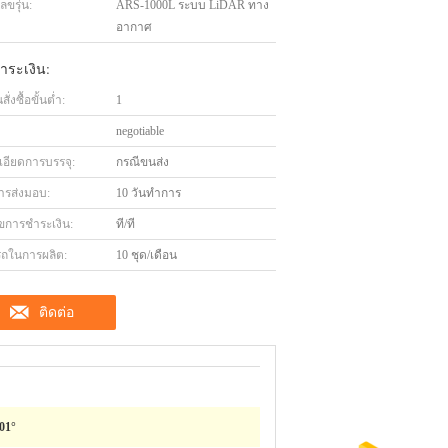
ขรุ่น:
ARS-1000L ระบบ LiDAR ทาง
อากาศ
ำระเงิน:
่งซื้อขั้นต่ำ:
1
negotiable
เอียดการบรรจุ:
กรณีขนส่ง
ารส่งมอบ:
10 วันทำการ
ไขการชำระเงิน:
ที/ที
ถในการผลิต:
10 ชุด/เดือน
ติดต่อ
01°