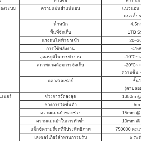
ร
ตัวบ่งชี้
พารามิเ
ของระบบ
ความแม่นยำแน่นอน
แนวนอน 
แนวตั้ง
น้ำหนัก
4.5ก
พื้นที่จัดเก็บ
1TB S
แรงดันไฟฟ้าขาเข้า
20~3
การใช้พลังงาน
<75
อุณหภูมิในการทำงาน
-10℃~
สภาพแวดล้อมการจัดเก็บ
-20℃~
ความชื้น
คลาสเลเซอร์
ชั้น
(ตาปลอด
นเนอร์
ช่วงการวัดสูงสุด
1350m @
ช่วงการวัดขั้นต่ำ
5m
ความแม่นยำของช่วง
15mm @
ความแม่นยำในการทำซ้ำ
10mm @
แม็กซ์ความถี่จุดที่มีประสิทธิภาพ
750000 คะแน
เลเซอร์เกียร์สำหรับการปรับ
6 ระด