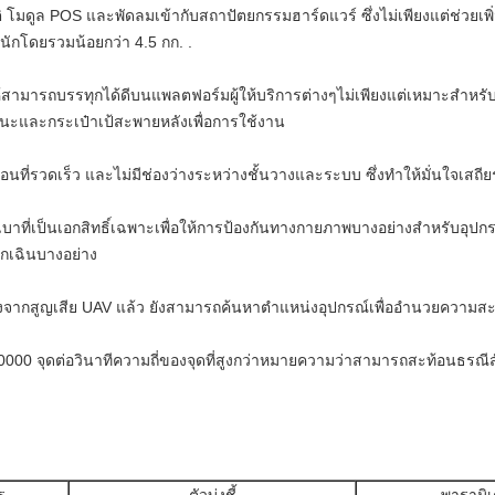
ิ โมดูล POS และพัดลมเข้ากับสถาปัตยกรรมฮาร์ดแวร์ ซึ่งไม่เพียงแต่ช่ว
หนักโดยรวมน้อยกว่า 4.5 กก. .
สามารถบรรทุกได้ดีบนแพลตฟอร์มผู้ให้บริการต่างๆไม่เพียงแต่เหมาะสำหร
ะและกระเป๋าเป้สะพายหลังเพื่อการใช้งาน
อนที่รวดเร็ว และไม่มีช่องว่างระหว่างชั้นวางและระบบ ซึ่งทำให้มั่นใจเสถ
บาที่เป็นเอกสิทธิ์เฉพาะเพื่อให้การป้องกันทางกายภาพบางอย่างสำหรับอุปก
กเฉินบางอย่าง
ลังจากสูญเสีย UAV แล้ว ยังสามารถค้นหาตำแหน่งอุปกรณ์เพื่ออำนวยความส
000 จุดต่อวินาทีความถี่ของจุดที่สูงกว่าหมายความว่าสามารถสะท้อนธรณีสั