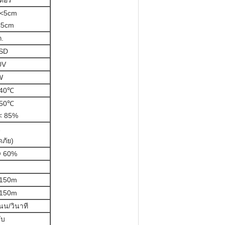
ตอร์
<5cm
<
5cm
ก.
SD
0V
W
+40℃
+50℃
 < 85%
1
ภัย)
 60%
150m
150m
น/วินาที
ับ