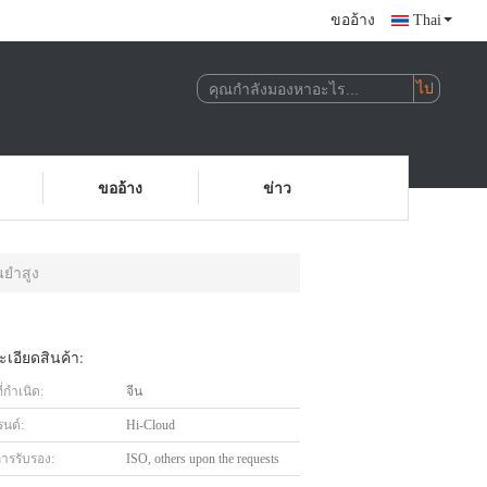
ขออ้าง
Thai
ขออ้าง
ข่าว
ยำสูง
เอียดสินค้า:
่กำเนิด:
จีน
รนด์:
Hi-Cloud
การรับรอง:
ISO, others upon the requests