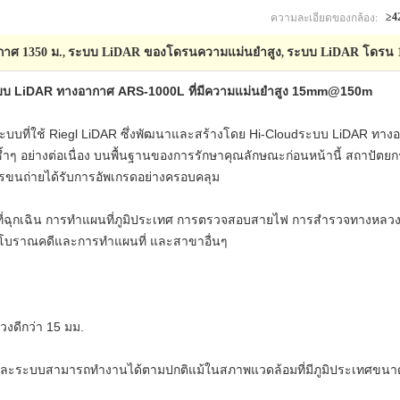
ความละเอียดของกล้อง:
≥4
าศ 1350 ม.
ระบบ LiDAR ของโดรนความแม่นยำสูง
ระบบ LiDAR โดรน 
,
,
บ LiDAR ทางอากาศ ARS-1000L ที่มีความแม่นยำสูง 15mm@150m
บบที่ใช้ Riegl LiDAR ซึ่งพัฒนาและสร้างโดย Hi-Cloudระบบ LiDAR ทาง
ซ้ำๆ อย่างต่อเนื่อง บนพื้นฐานของการรักษาคุณลักษณะก่อนหน้านี้ สถาปั
รขนถ่ายได้รับการอัพเกรดอย่างครอบคลุม
ที่ฉุกเฉิน การทำแผนที่ภูมิประเทศ การตรวจสอบสายไฟ การสำรวจทางหลว
บราณคดีและการทำแผนที่ และสาขาอื่นๆ
วงดีกว่า 15 มม.
 และระบบสามารถทำงานได้ตามปกติแม้ในสภาพแวดล้อมที่มีภูมิประเทศขนา