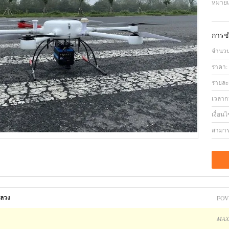
หมายเล
การช
จำนวนสั
ราคา:
รายละ
เวลาก
เงื่อน
สามาร
FOV
ลวง
MAX