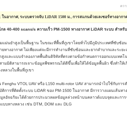
ความ
R ในอากาศ
ระบบตรวจจับ LiDAR 1500 ม.
การสแกนด้วยเลเซอร์ทางอากาศ
,
,
กล 40-400 scans/s ความเร็ว PM-1500 ทางอากาศ LiDAR ระบบ สำหร
่นยำสูงเป็นพื้นฐาน ในขณะที่พื้นที่ภูเขาโดยทั่วไปมีภูมิประเทศที่ซับซ้
ยทางอากาศ ไม่เพียงแต่จะมีการทำงานที่ซับซ้อนและยากลำบากและระยะเวลาก
นยำสูงและแบบจำลองภาคพื้นดินดิจิทัลที่ตรงตามข้อกำหนดการออกแบบเทคโน
ี่สามมิติสามารถเจาะข้อมูลพืชพรรณได้ดีขึ้นเพื่อให้ได้ข้อมูลพื้นผิว ซึ่งทำใ
ลวงในพื้นที่ภูเขา
บน Fenghu VTOL UAV หรือ L150 multi-rotor UAV สามารถนำไปใช้กับกา
ิการที่ติดตั้งระบบ LiDAR ของ PM-1500 ในอากาศ มีการวางแผนเส้นทางกา
ูลอัจฉริยะได้ด้วยการประมวลผลข้อมูลล่วงหน้าบนคลาวด์แบบจุดและการจั
ารออกแบบทางหลวง เช่น DTM, DOM และ DLG