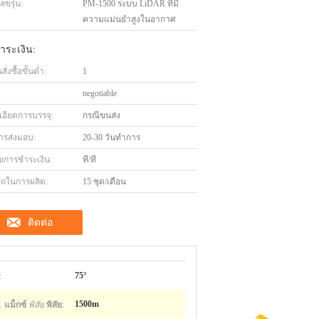
ขรุ่น:
PM-1500 ระบบ LiDAR ที่มี
ความแม่นยำสูงในอากาศ
ำระเงิน:
่งซื้อขั้นต่ำ:
1
negotiable
เอียดการบรรจุ:
กรณีขนส่ง
ารส่งมอบ:
20-30 วันทำการ
ไขการชำระเงิน:
ที/ที
ถในการผลิต:
15 ชุด/เดือน
ติดต่อ
:
75°
.
แม็กซ์
พิสัย
พิสัย
:
1500m