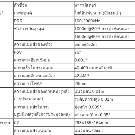
ตัวชี้วัด
พารามิเตอร์
ร์
เวฟแบนด์
ใกล้อินฟราเรด (Class 1 )
PRR
100-2000kHz
ช่วงการวัดสูงสุด
1000m@20% การสะท้อนแสง
1500m@60% การสะท้อนแสง
ความแม่นยำของช่วง
5mm@50m
FoV
75°
ความละเอียดเชิงมุม
0.001°
ความเร็วในการสแกน
40-400 สแกน/วินาที
ความละเอียดของกล้อง
42.4MP
ความยาวโฟกัส
28mm
ความแม่นยำของตำแหน่ง(หลัง
แนวนอน 0.01m
การประมวลผล)
ระดับความสูง 0.02m
ความแม่นยำในการ
มุ่งหน้า 0.009°
ปฐมนิเทศ(หลังการประมวลผล)
ทางลาด/ม้วน 0.05°
งระบบ
มิติ
293×165×164mm
ความแม่นยำแน่นอน
แนวนอน <5cm